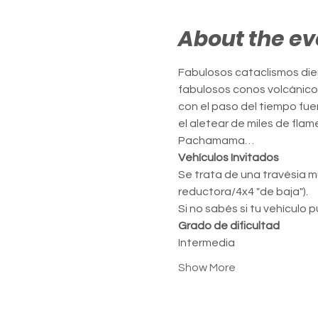
About the ev
Fabulosos cataclismos dier
fabulosos conos volcánico
con el paso del tiempo fue
el aletear de miles de flam
Pachamama…
Vehículos Invitados
Se trata de una travésia m
reductora/4x4 "de baja").
Si no sabés si tu vehículo 
Grado de dificultad
Intermedia
Show More