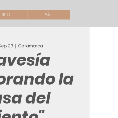
BLOG
Más...
Sep 23
  |  
Catamarca
avesía
orando la
sa del
iento"