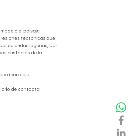
modeló el paisaje: 
presiones tectónicas que 
or coloridas lagunas, por 
sos custodios de la 
eno (con caja 
ulario de contacto!