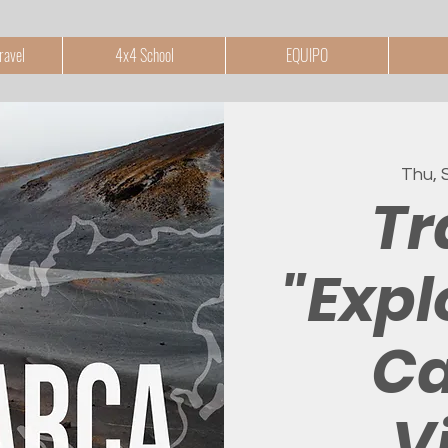
ravel
4x4 School
EQUIPO
Thu, 
Tr
"Expl
Ca
V