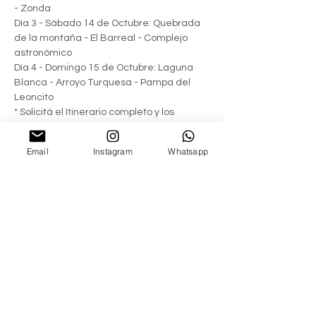
- Zonda
Día 3 - Sábado 14 de Octubre: Quebrada 
de la montaña - El Barreal - Complejo 
astronómico
Día 4 - Domingo 15 de Octubre: Laguna 
Blanca - Arroyo Turquesa - Pampa del 
Leoncito
* Solicitá el Itinerario completo y los 
Importes.
Vehículos Invitados
Email
Instagram
Whatsapp
Se trata de una travésia multimarca, 
pueden participar únicamente vehículos 
Todo Terreno (con caja reductora/4x4 "de 
baja"). Si no sabés si tu vehículo puede 
participar, consultá a la Organización a 
través del formulario de contacto!
Grado de dificultad
Intermedio
Accesorios requeridos
Ganchos de tiro (delanteros/traseros).
Doble auxilio.