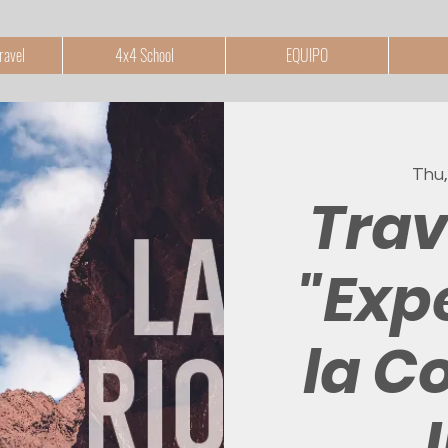
ravel
4x4 School
EQUIPO
Thu,
Trav
"Exp
la C