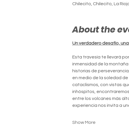
Chilecito, Chilecito, La Rio
About the ev
Un verdadero desafío, una 
Esta travesía te llevará p
inmensidad de la montaña y
historias de perseveranci
en medio de la soledad de 
cataclismos, con vistas qu
inhóspitos, encontraremos 
entre los volcanes más alt
experiencia nos invita a u
Show More