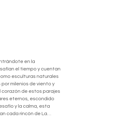
ntrándote en la 
safían el tiempo y cuentan 
omo esculturas naturales 
or milenios de viento y 
 corazón de estos parajes 
ares eternos, escondido 
safío y la calma, esta 
dean cada rincón de La…