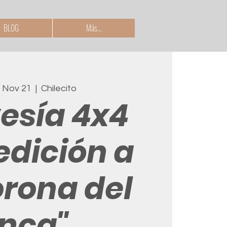
BLOG
Más...
 Nov 21
  |  
Chilecito
esía 4x4
edición a
orona del
Inca"