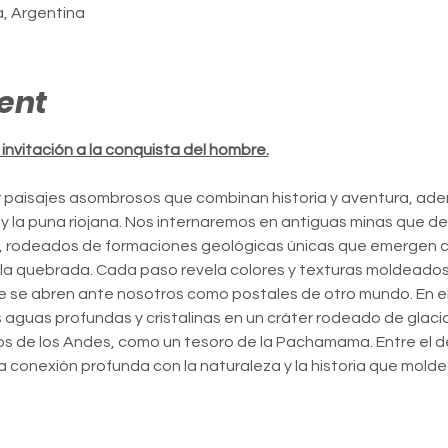
ja, Argentina
ent
invitación a la conquista del hombre.
or paisajes asombrosos que combinan historia y aventura, ade
 la puna riojana. Nos internaremos en antiguas minas que de
a, rodeados de formaciones geológicas únicas que emergen c
la quebrada. Cada paso revela colores y texturas moldeados p
e se abren ante nosotros como postales de otro mundo. En el
aguas profundas y cristalinas en un cráter rodeado de glaci
os de los Andes, como un tesoro de la Pachamama. Entre el de
na conexión profunda con la naturaleza y la historia que mol