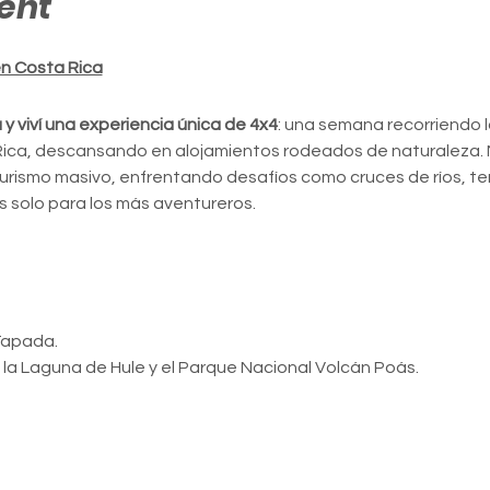
ent
en Costa Rica
y viví una experiencia única de 4x4
: una semana recorriendo l
ica, descansando en alojamientos rodeados de naturaleza. 
 turismo masivo, enfrentando desafíos como cruces de ríos, ter
 solo para los más aventureros.
Tapada.
, la Laguna de Hule y el Parque Nacional Volcán Poás.