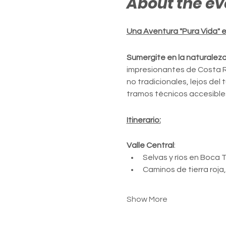
About the ev
Una Aventura "Pura Vida" 
Sumergite en la naturaleza 
impresionantes de Costa R
no tradicionales, lejos del
tramos técnicos accesibles
Itinerario:
Valle Central
:
Selvas y ríos en Boca 
Caminos de tierra roja
Show More