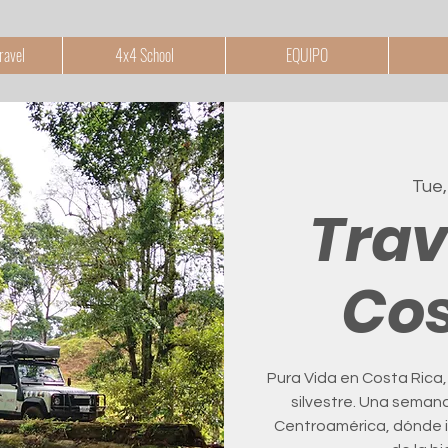
ravel
4x4 School
EQUIPO
Tue,
Trav
Cos
Pura Vida en Costa Rica, 
silvestre. Una seman
Centroamérica, dónde i