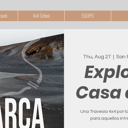
ravel
4x4 School
EQUIPO
Thu, Aug 27
  |  
San 
Expl
Casa 
Una Travesía 4x4 por l
para aquellos int