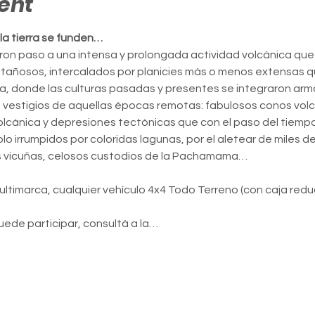
ent
 la tierra se funden…
on paso a una intensa y prolongada actividad volcánica que 
añosos, intercalados por planicies más o menos extensas q
incia, donde las culturas pasadas y presentes se integraron a
a vestigios de aquellas épocas remotas: fabulosos conos vol
olcánica y depresiones tectónicas que con el paso del tiemp
lo irrumpidos por coloridas lagunas, por el aletear de miles d
cas vicuñas, celosos custodios de la Pachamama…
ultimarca, cualquier vehículo 4x4 Todo Terreno (con caja reduc
puede participar, consultá a la…