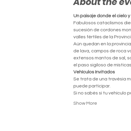
About the ev
Un paisaje donde el cielo y
Fabulosos cataclismos dier
sucesión de cordones mont
valles fértiles de la Prov
Aún quedan en la provinci
de lava, campos de roca v
extensos mantos de sal, so
el paso sigiloso de místi
Vehículos Invitados
Se trata de una travésia m
puede participar.
Si no sabés si tu vehículo 
Show More