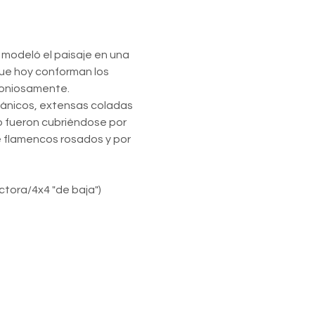
modeló el paisaje en una 
ue hoy conforman los 
rmoniosamente.
cánicos, extensas coladas 
o fueron cubriéndose por 
e flamencos rosados y por 
tora/4x4 "de baja") 