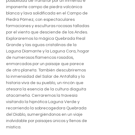
posibilidad de transitar por un inmenso e 
imponente campo de piedra volcánica 
blanca y lava solidificada en el Campo de 
Piedra Pómez, con espectaculares 
formaciones y esculturas rocosas talladas 
por el viento que desciende de los Andes. 
Exploraremos la mágica Quebrada Real 
Grande y las aguas cristalinas de la 
Laguna Diamante y la Laguna Cora, hogar 
de numerosos flamencos rosados, 
enmarcados por un paisaje que parece 
de otro planeta. También descubriremos 
la inmensidad del Salar de Antofalla y la 
historia viva de su pueblo, un rincón que 
atesora la esencia de la cultura diaguita 
atacameña. Cerraremos la travesía 
visitando la hipnótica Laguna Verde y 
recorriendo la sobrecogedora Quebrada 
del Diablo, sumergiéndonos en un viaje 
inolvidable por paisajes únicos y llenos de 
mística.