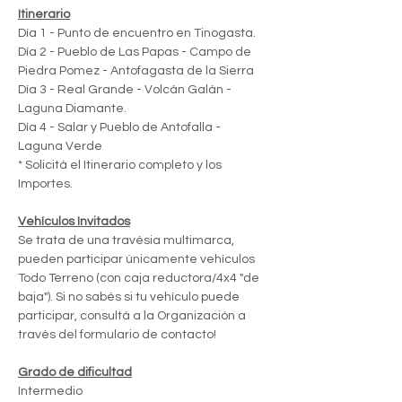
Itinerario
Día 1 - Punto de encuentro en Tinogasta.
Día 2 - Pueblo de Las Papas - Campo de 
Piedra Pomez - Antofagasta de la Sierra
Día 3 - Real Grande - Volcán Galán - 
Laguna Diamante.
Día 4 - Salar y Pueblo de Antofalla - 
Laguna Verde
* Solicitá el Itinerario completo y los 
Importes.
Vehículos Invitados
Se trata de una travésia multimarca, 
pueden participar únicamente vehículos 
Todo Terreno (con caja reductora/4x4 "de 
baja"). Si no sabés si tu vehículo puede 
participar, consultá a la Organización a 
través del formulario de contacto!
Grado de dificultad
Intermedio